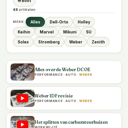
⛵ Boot
48
artikelen
Alles
Dell-Orto
Holley
MERK
Keihin
Marvel
Mikuni
SU
Solex
Stromberg
Weber
Zenith
Alles over de Weber DCOE
PERFORMANCE · AUTO ·
WEBER
Weber IDF revisie
PERFORMANCE · AUTO ·
WEBER
Het splitten van carburateurhuizen
WERKWIJZE