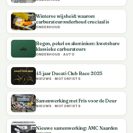
Winterse wijsheid: waarom
carburateuronderhoud cruciaal is
ONDERHOUD
Regen, pekel en aluminium: kwetsbare
🚗
klassieke carburateurs
ONDERHOUD · AUTO
45 jaar Ducati Club Race 2025
NIEUWS · MOTORFIETS
Samenwerking met Fris voor de Deur
NIEUWS · MOTORFIETS
Nieuwe samenwerking: AMC Naarden