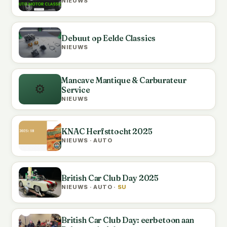
NIEUWS
Debuut op Eelde Classics
NIEUWS
Mancave Mantique & Carburateur
⚙️
Service
NIEUWS
KNAC Herfsttocht 2025
NIEUWS · AUTO
British Car Club Day 2025
NIEUWS · AUTO ·
SU
British Car Club Day: eerbetoon aan