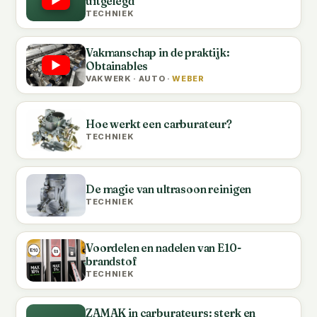
uitgelegd
TECHNIEK
Vakmanschap in de praktijk:
Obtainables
VAKWERK · AUTO ·
WEBER
Hoe werkt een carburateur?
TECHNIEK
De magie van ultrasoon reinigen
TECHNIEK
Voordelen en nadelen van E10-
brandstof
TECHNIEK
ZAMAK in carburateurs: sterk en