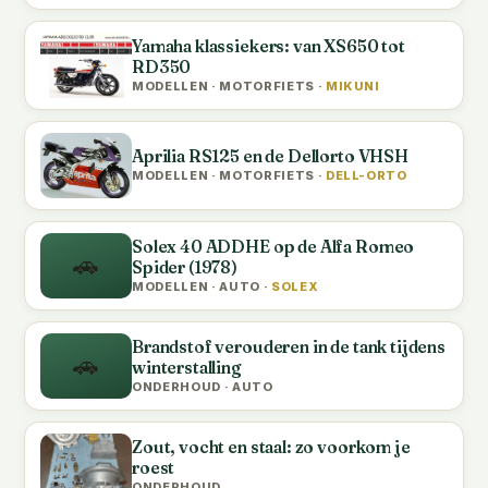
Yamaha klassiekers: van XS650 tot
RD350
MODELLEN · MOTORFIETS ·
MIKUNI
Aprilia RS125 en de Dellorto VHSH
MODELLEN · MOTORFIETS ·
DELL-ORTO
Solex 40 ADDHE op de Alfa Romeo
🚗
Spider (1978)
MODELLEN · AUTO ·
SOLEX
Brandstof verouderen in de tank tijdens
🚗
winterstalling
ONDERHOUD · AUTO
Zout, vocht en staal: zo voorkom je
roest
ONDERHOUD