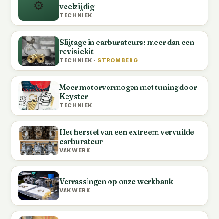
⚙️
veelzijdig
TECHNIEK
Slijtage in carburateurs: meer dan een
revisiekit
TECHNIEK ·
STROMBERG
Meer motorvermogen met tuning door
Keyster
TECHNIEK
Het herstel van een extreem vervuilde
carburateur
VAKWERK
Verrassingen op onze werkbank
VAKWERK