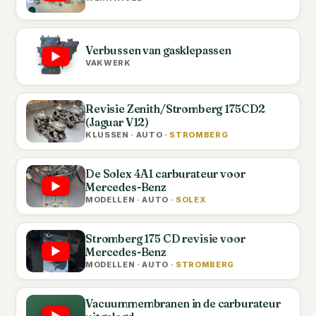
Verbussen van gasklepassen
VAKWERK
Revisie Zenith/Stromberg 175CD2
(Jaguar V12)
KLUSSEN · AUTO ·
STROMBERG
De Solex 4A1 carburateur voor
Mercedes-Benz
MODELLEN · AUTO ·
SOLEX
Stromberg 175 CD revisie voor
Mercedes-Benz
MODELLEN · AUTO ·
STROMBERG
Vacuummembranen in de carburateur
⚙️