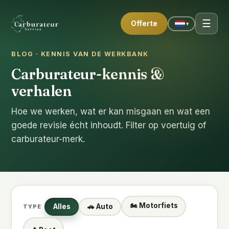
☰
Offerte
▾
BLOG · KENNIS VAN DE WERKBANK
Carburateur-kennis &
verhalen
Hoe we werken, wat er kan misgaan en wat een
goede revisie écht inhoudt. Filter op voertuig of
carburateur-merk.
🏍️ Motorfiets
Alles
🚗 Auto
TYPE