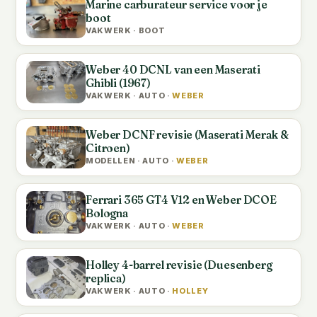
Marine carburateur service voor je
boot
VAKWERK · BOOT
Weber 40 DCNL van een Maserati
Ghibli (1967)
VAKWERK · AUTO ·
WEBER
Weber DCNF revisie (Maserati Merak &
Citroen)
MODELLEN · AUTO ·
WEBER
Ferrari 365 GT4 V12 en Weber DCOE
Bologna
VAKWERK · AUTO ·
WEBER
Holley 4-barrel revisie (Duesenberg
replica)
VAKWERK · AUTO ·
HOLLEY