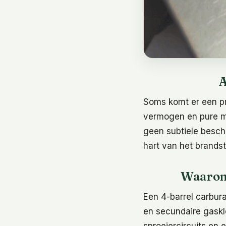
A
Soms komt er een pro
vermogen en pure m
geen subtiele besch
hart van het brands
Waarom 
Een 4-barrel carbur
en secundaire gask