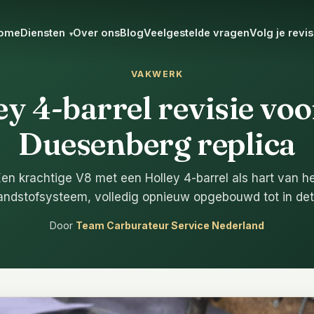
ome
Diensten
Over ons
Blog
Veelgestelde vragen
Volg je revis
▾
VAKWERK
ey 4-barrel revisie voo
Duesenberg replica
en krachtige V8 met een Holley 4-barrel als hart van h
andstofsysteem, volledig opnieuw opgebouwd tot in deta
Door
Team Carburateur Service Nederland