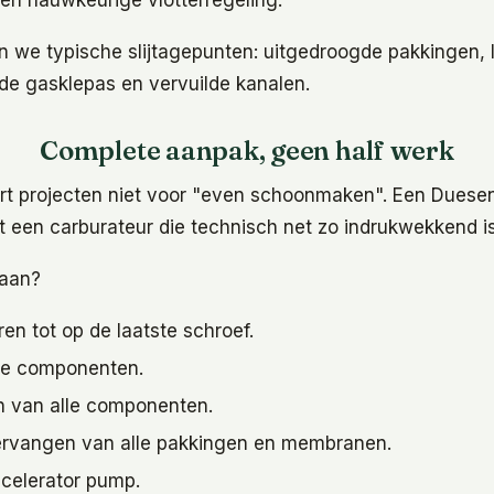
een nauwkeurige vlotterregeling.
n we typische slijtagepunten: uitgedroogde pakkingen, 
p de gasklepas en vervuilde kanalen.
Complete aanpak, geen half werk
soort projecten niet voor "even schoonmaken". Een Dues
t een carburateur die technisch net zo indrukwekkend is a
aan?
en tot op de laatste schroef.
lle componenten.
en van alle componenten.
ervangen van alle pakkingen en membranen.
ccelerator pump.