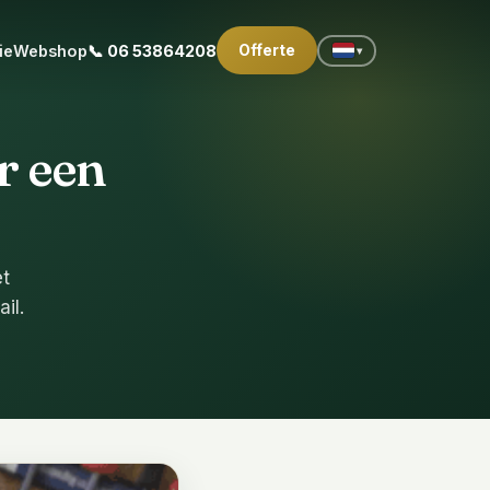
Offerte
ie
Webshop
📞 06 53864208
▾
r een
et
il.