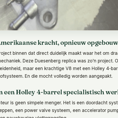
merikaanse kracht, opnieuw opgebou
ject binnen dat direct duidelijk maakt waar het om draai
echaniek. Deze Duesenberg replica was zo'n project. 
eidenheid, maar een krachtige V8 met een Holley 4-barr
tofsysteem. En die mocht volledig worden aangepakt.
een Holley 4-barrel specialistisch wer
ateur is geen simpele menger. Het is een doordacht sys
leppen, een power valve systeem, een accelerator pum