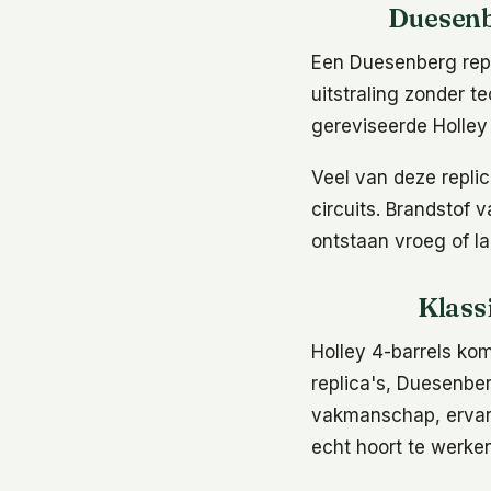
Duesenb
Een Duesenberg repl
uitstraling zonder 
gereviseerde Holley
Veel van deze replic
circuits. Brandstof 
ontstaan vroeg of l
Klass
Holley 4-barrels ko
replica's, Duesenbe
vakmanschap, ervari
echt hoort te werken