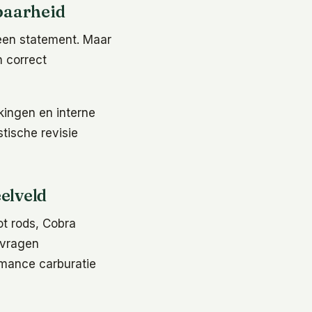
baarheid
 een statement. Maar
n correct
kkingen en interne
tische revisie
elveld
ot rods, Cobra
 vragen
rmance carburatie