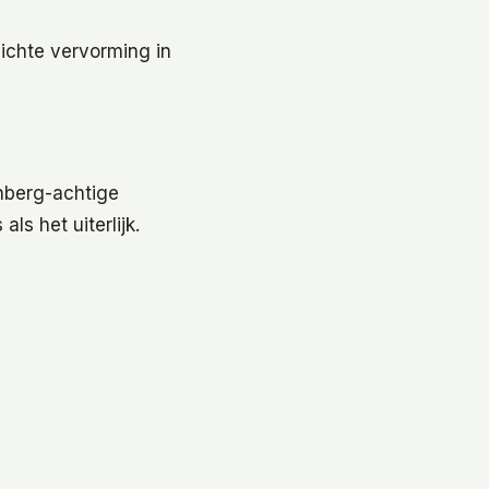
lichte vervorming in
enberg-achtige
ls het uiterlijk.