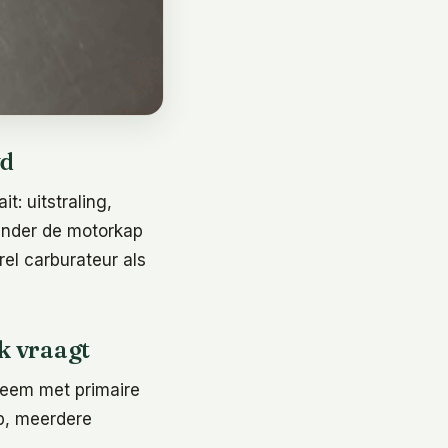
wd
t: uitstraling,
Onder de motorkap
el carburateur als
k vraagt
teem met primaire
p, meerdere