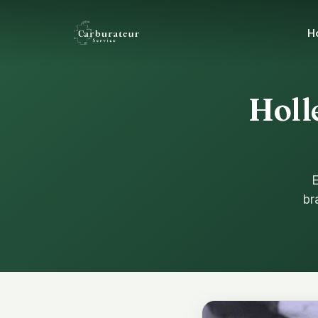
H
Holl
E
br