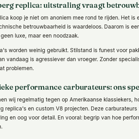
erg replica: uitstraling vraagt betrouw
ica koop je niet om anoniem mee rond te rijden. Het is
technische betrouwbaarheid is waardeloos. Daarom is ee
 geen luxe, maar een noodzaak.
a's worden weinig gebruikt. Stilstand is funest voor pa
van vandaag is agressiever dan vroeger. Zonder specialis
aat problemen.
ieke performance carburateurs: ons spe
men wij regelmatig tegen op Amerikaanse klassiekers, h
rg replica's en custom V8 projecten. Deze carburateurs
ng en oog voor detail. En vooral: begrip van hoe perfo
.