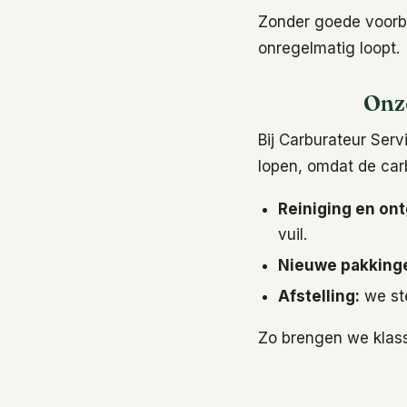
Zonder goede voorber
onregelmatig loopt.
Onz
Bij Carburateur Serv
lopen, omdat de car
Reiniging en o
vuil.
Nieuwe pakkinge
Afstelling:
we ste
Zo brengen we klassi