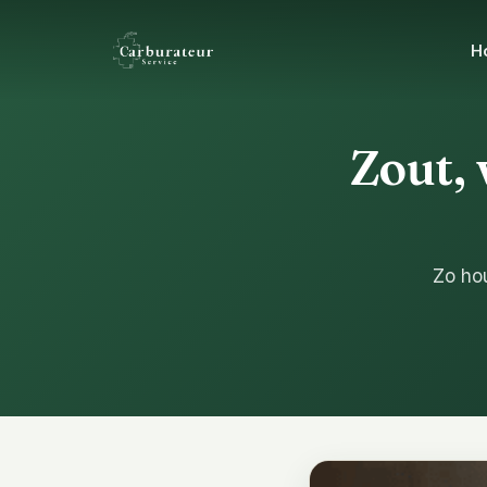
H
Zout, 
Zo hou