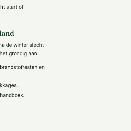
ht start of
land
 na de winter slecht
het grondig aan:
 brandstofresten en
ekkages.
 handboek.