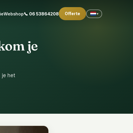
Offerte
ie
Webshop
📞 06 53864208
▾
rkom je
r
 je het