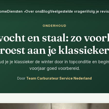
ome
Diensten
Over ons
Blog
Veelgestelde vragen
Volg je revis
▾
ONDERHOUD
vocht en staal: zo voo
roest aan je klassieke
d je je klassieker de winter door in topconditie en begin
voorjaar goed voorbereid.
Door
Team Carburateur Service Nederland