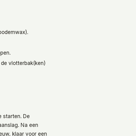
 bodemwax).
open.
 de vlotterbak(ken)
 starten. De
 aanslag. Na een
ieuw, klaar voor een