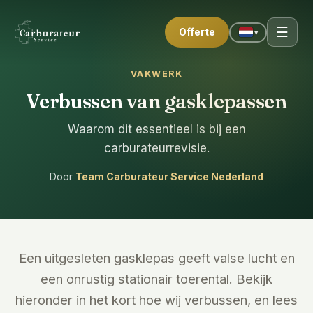
☰
Offerte
▾
VAKWERK
Verbussen van gasklepassen
Waarom dit essentieel is bij een
carburateurrevisie.
Door
Team Carburateur Service Nederland
Een uitgesleten gasklepas geeft valse lucht en
een onrustig stationair toerental. Bekijk
hieronder in het kort hoe wij verbussen, en lees