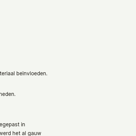
teriaal beïnvloeden.
gheden.
egepast in
werd het al gauw