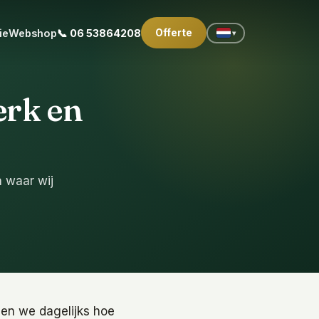
Offerte
ie
Webshop
📞 06 53864208
▾
erk en
n waar wij
ien we dagelijks hoe