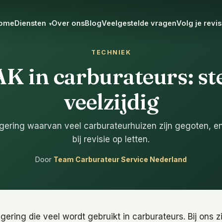
ome
Diensten
Over ons
Blog
Veelgestelde vragen
Volg je revis
▾
TECHNIEK
 in carburateurs: st
veelzijdig
gering waarvan veel carburateurhuizen zijn gegoten, e
bij revisie op letten.
Door
Team Carburateur Service Nederland
ering die veel wordt gebruikt in carburateurs. Bij ons z