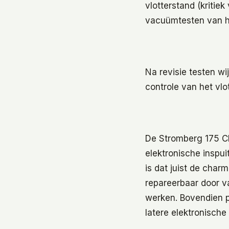
vlotterstand (kritiek
vacuümtesten van 
Na revisie testen wi
controle van het vl
De Stromberg 175 CD 
elektronische inspu
is dat juist de char
repareerbaar door v
werken. Bovendien p
latere elektronisch