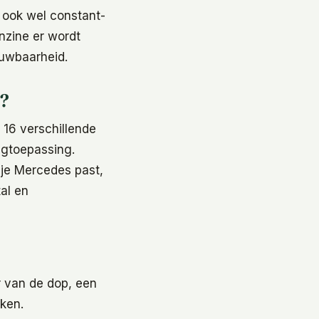
 ook wel constant-
nzine er wordt
ouwbaarheid.
e?
 16 verschillende
igtoepassing.
j je Mercedes past,
al en
r van de dop, een
eken.