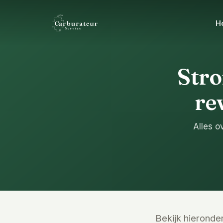
H
Stro
re
Alles o
Bekijk hieronde