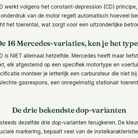
 werkt volgens het constant-depression (CD) principe,
nderdruk van de motor regelt automatisch hoeveel be
t het toerental, wat zorgt voor een uitzonderlijke betr
e 16 Mercedes-variaties, ken je het typ
 is NIET allemaal hetzelfde. Mercedes heeft maar liefst
t, elk afgestemd op een specifiek motortype en voertu
ificatie monteer je letterlijk een carburateur die niet bi
slechte gasrespons, een onregelmatig stationair toerent
De drie bekendste dop-varianten
 steeds dezelfde drie dop-varianten terugkeren. De kleu
iale markering, bepaalt veel van de instelkarakteristi