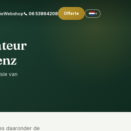
Offerte
ie
Webshop
📞 06 53864208
▾
ateur
enz
isie van
ees daaronder de