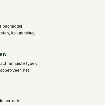
ns badmiddel
esten, kalkaanslag,
len
ct het juiste type),
poppet-veer, het
de correcte