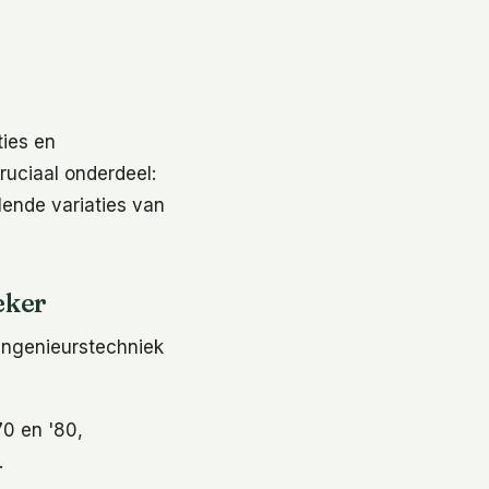
ties en
uciaal onderdeel:
lende variaties van
eker
 ingenieurstechniek
70 en '80,
.