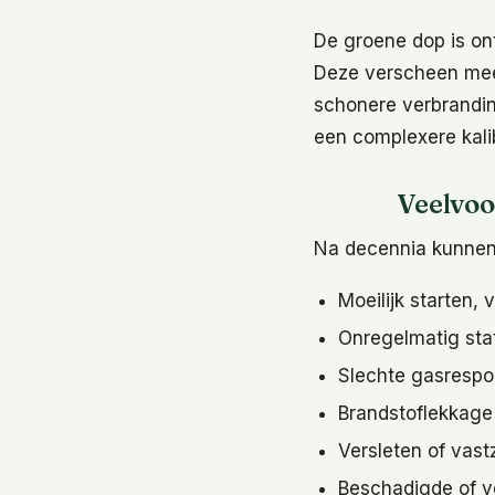
De groene dop is o
Deze verscheen meer
schonere verbranding
een complexere kalib
Veelvo
Na decennia kunnen 
Moeilijk starten, 
Onregelmatig stat
Slechte gasrespon
Brandstoflekkage 
Versleten of vast
Beschadigde of v