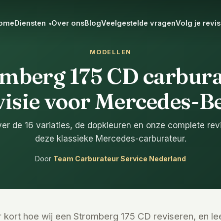
ome
Diensten
Over ons
Blog
Veelgestelde vragen
Volg je revis
▾
MODELLEN
mberg 175 CD carbur
visie voor Mercedes-B
ver de 16 variaties, de dopkleuren en onze complete rev
deze klassieke Mercedes-carburateur.
Door
Team Carburateur Service Nederland
r kort hoe wij een Stromberg 175 CD reviseren, en l