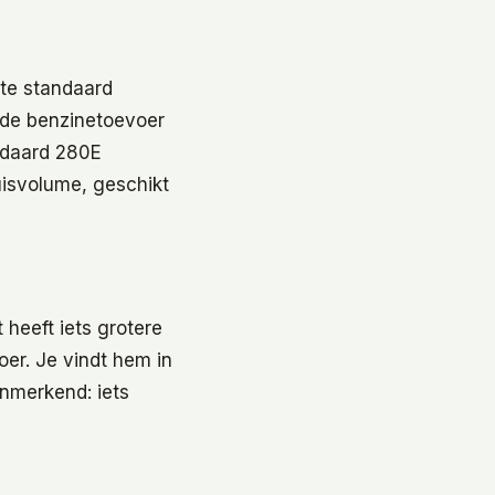
te standaard
gde benzinetoevoer
ndaard 280E
isvolume, geschikt
heeft iets grotere
er. Je vindt hem in
enmerkend: iets