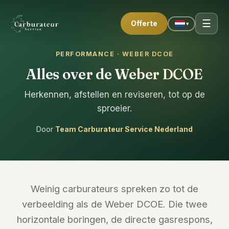
☰
Offerte
▾
PERFORMANCE · WEBER DCOE
Alles over de Weber DCOE
Herkennen, afstellen en reviseren, tot op de
sproeier.
Door
Team Carburateur Service Nederland
Weinig carburateurs spreken zo tot de
verbeelding als de Weber DCOE. Die twee
horizontale boringen, de directe gasrespons,