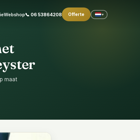
Offerte
ie
Webshop
📞 06 53864208
▾
et
eyster
op maat