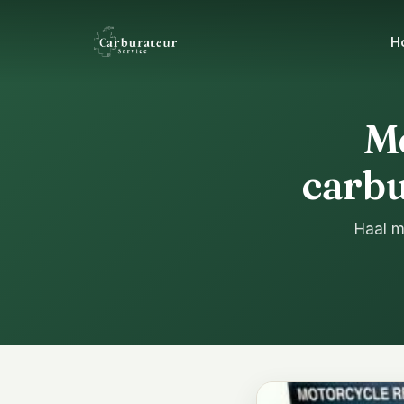
H
M
carbu
Haal m