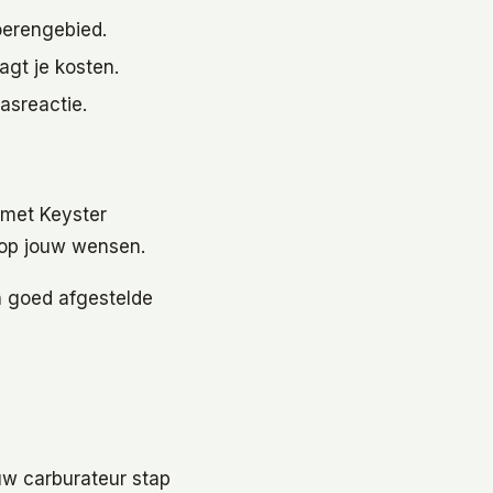
oerengebied.
gt je kosten.
asreactie.
 met Keyster
 op jouw wensen.
n goed afgestelde
uw carburateur stap