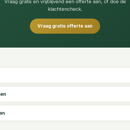
Vraag gratis en vrijblijvend een offerte aan, of doe de
klachtencheck.
Vraag gratis offerte aan
gen
aan