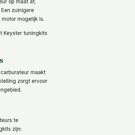
eur op maat af,
? Een zuinigere
 motor mogelijk is.
et Keyster tuningkits
s
e carburateur maakt
telling zorgt ervoor
engebied.
teurs te
kits zijn: