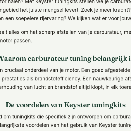
otor halen? Met Keyster tuningkits stellen we je carburat
rengebied het juiste mengsel levert. Zoek je meer kracht
n een soepelere rijervaring? We kijken wat er voor jouw
raait alles om het scherp afstellen van je carburateur, m
 motor passen.
Waarom carburateur tuning belangrijk i
en cruciaal onderdeel van je motor. Een goed afgesteld
l prestaties als brandstofefficiency. Een nauwkeurige afs
rhouding van lucht en brandstof altijd klopt, in elk toer
De voordelen van Keyster tuningkits
d om tuningkits die specifiek zijn ontworpen om carbura
langrijkste voordelen van het gebruik van Keyster tuning